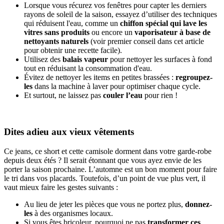
Lorsque vous récurez vos fenêtres pour capter les derniers
rayons de soleil de la saison, essayez d’utiliser des techniques
qui réduisent l'eau, comme un
chiffon spécial qui lave les
vitres sans produits
ou encore un
vaporisateur à base de
nettoyants naturels
(voir premier conseil dans cet article
pour obtenir une recette facile).
Utilisez des
balais vapeur
pour nettoyer les surfaces à fond
tout en réduisant la consommation d'eau.
Évitez de nettoyer les items en petites brassées :
regroupez-
les
dans la machine à laver pour optimiser chaque cycle.
Et surtout, ne laissez pas
couler l’eau
pour rien !
Dites adieu aux vieux vêtements
Ce jeans, ce short et cette camisole dorment dans votre garde-robe
depuis deux étés ? Il serait étonnant que vous ayez envie de les
porter la saison prochaine. L’automne est un bon moment pour faire
le tri dans vos placards. Toutefois, d’un point de vue plus vert, il
vaut mieux faire les gestes suivants :
Au lieu de jeter les pièces que vous ne portez plus,
donnez-
les
à des organismes locaux.
Si vous êtes bricoleur, pourquoi ne pas
transformer ces