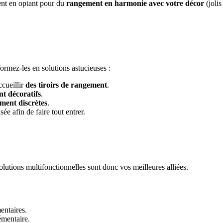
ent en optant pour du
rangement
en harmonie avec votre décor
(jolis
formez-les en solutions astucieuses :
ccueillir
des tiroirs de rangement
.
t décoratifs
.
ment discrètes
.
ée afin de faire tout entrer.
lutions multifonctionnelles sont donc vos meilleures alliées.
entaires.
émentaire.